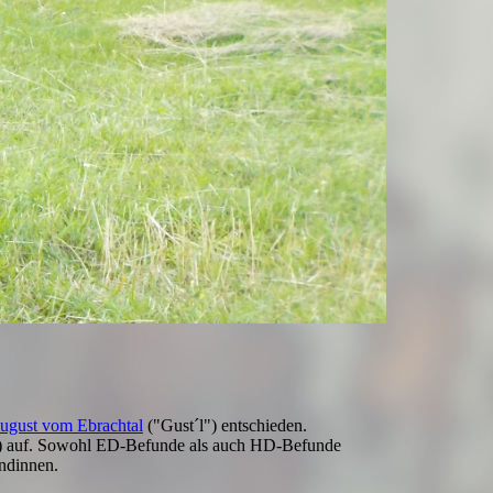
ugust vom Ebrachtal
("Gust´l") entschieden.
 (v) auf. Sowohl ED-Befunde als auch HD-Befunde
ndinnen.