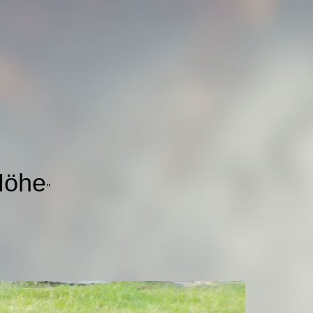
Höhe
"