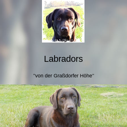
L
abradors
"
von der Graßdorfer Höhe
"