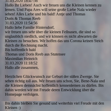
31.03.2020
18:47:56
Hallo Ihr Lieben! Auch wir freuen uns die Kleinen kennen zu
lernen. Und Papa Ares will seine große Liebe Nala wieder
sehen! Alles Liebe und bis bald! Antje und Thomas
Doris & Thomas Reeb
31.03.2020
11:54:56
Hallo liebe Familie Hintersdorf,
wir freuen uns sehr über die kleinen Fellnasen, die sind so
unglaublich niedlich, und wir können es nicht abwarten die
Kleinen zu besuchen. Wir hoffen das uns Corona keinen Strich
durch die Rechnung macht.
Bis hoffentlich bald
Thomas und Doris Reeb aus Stutensee
Maximilian Heinrich
31.03.2020
11:18:52
Hallo alle zusammen,
Herzlichen Glückwunsch zur Geburt der süßen Zwerge. Sie
sehen richtig toll aus. Wir freuen uns schon, Sie, Bene-Nala und
die Kleinen demnächst hoffentlich kennenlernen zu dürfen. Bis
dahin werden wir mit Freude deren Entwicklung über die
Homepage verfolgen.
Bis dahin bleiben Sie gesund und weiterhin viel Freude mit den
Kleinen :)